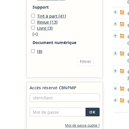
Support
Tiré à part
[41]
Revue
[13]
Livre
[3]
[+]
Document numérique
[8]
Accès réservé CBNPMP
Mot de passe oublié ?