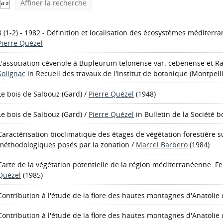
Affiner la recherche
8 (1-2) - 1982 - Définition et localisation des écosystèmes méditerr
Pierre Quézel
L'association cévenole à Bupleurum telonense var. cebenense et 
Solignac
in Recueil des travaux de l'institut de botanique (Montpelli
Le bois de Salbouz (Gard)
/
Pierre Quézel
(1948)
Le bois de Salbouz (Gard)
/
Pierre Quézel
in Bulletin de la Société 
Caractérisation bioclimatique des étages de végétation forestière 
méthodologiques posés par la zonation
/
Marcel Barbero
(1984)
Carte de la végétation potentielle de la région méditerranéenne. Fe
Quézel
(1985)
Contribution à l'étude de la flore des hautes montagnes d'Anatolie 
Contribution à l'étude de la flore des hautes montagnes d'Anatolie 