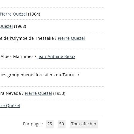
Pierre Quézel
(1964)
 Quézel
(1968)
 et de l'Olympe de Thessalie
/
Pierre Quézel
 Alpes-Maritimes
/
Jean-Antoine Rioux
ques groupements forestiers du Taurus
/
erra Nevada
/
Pierre Quézel
(1953)
rre Quézel
Par page :
25
50
Tout afficher