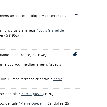
anéens terrestres
(Ecologia Mediterranea)
/
Rannunculus gramineus
/
Louis Granel de
er), 5 (1952)
botanique de France, 95 (1948)
sur le pourtour méditerranéen. Aspects
uille 1 : méditerranée orientale
/
Pierre
occidentale
/
Pierre Quézel
(1970)
occidentale
/
Pierre Quézel
in Candollea, 25