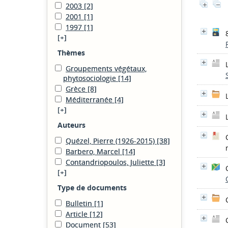
2003
[2]
2001
[1]
1997
[1]
[+]
Thèmes
Groupements végétaux,
phytosociologie
[14]
Grèce
[8]
Méditerranée
[4]
[+]
Auteurs
Quézel, Pierre (1926-2015)
[38]
Barbero, Marcel
[14]
Contandriopoulos, Juliette
[3]
[+]
Type de documents
Bulletin
[1]
Article
[12]
Document
[53]