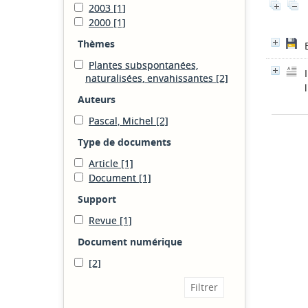
2003
[1]
2000
[1]
Thèmes
Plantes subspontanées,
naturalisées, envahissantes
[2]
Auteurs
Pascal, Michel
[2]
Type de documents
Article
[1]
Document
[1]
Support
Revue
[1]
Document numérique
[2]