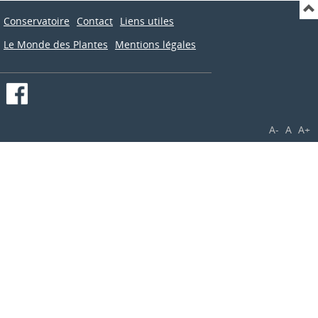
Conservatoire
Contact
Liens utiles
Le Monde des Plantes
Mentions légales
A-
A
A+