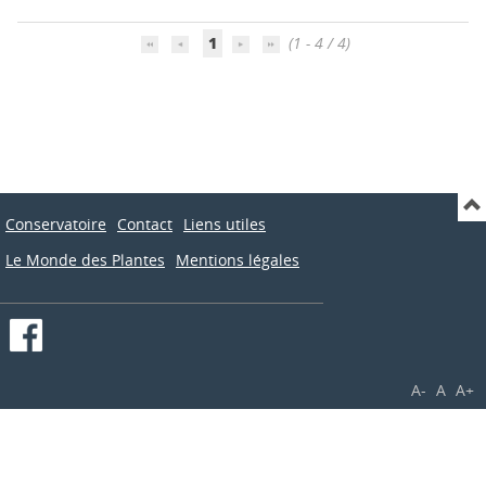
1
(1 - 4 / 4)
Conservatoire
Contact
Liens utiles
Le Monde des Plantes
Mentions légales
A-
A
A+