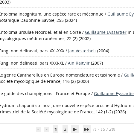
(2003)
Entoloma incognitum, une espèce rare et méconnue
/
Guillaume Ey
botanique Dauphiné-Savoie, 255 (2024)
Entoloma ursulae Noordel. et al en Corse
/
Guillaume Eyssartier
in 
mycologiques méditerranéennes, 22 (2) (2002)
Fungi non delineati, pars XXI-XXX
/
Jan Vesterholt
(2004)
Fungi non delineati, pars XXXI-XL
/
Ain Raitviir
(2007)
Le genre Cantharellus en Europe nomenclature et taxinomie
/
Guil
Société mycologique de France, 116 (2) (2000)
Le guide des champignons : France et Europe
/
Guillaume Eyssartie
Hydnum chaponii sp. nov., une nouvelle espèce proche d'Hydnum 
trimestriel de la Société mycologique de France, 142 (1-2) (2026)
1
2
(1 - 15 / 28)