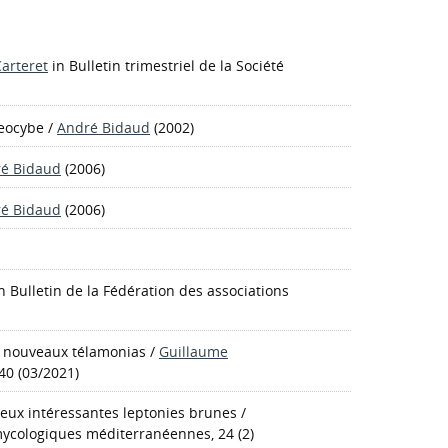
Carteret
in Bulletin trimestriel de la Société
ceocybe
/
André Bidaud
(2002)
é Bidaud
(2006)
é Bidaud
(2006)
n Bulletin de la Fédération des associations
ux nouveaux télamonias
/
Guillaume
40 (03/2021)
deux intéressantes leptonies brunes
/
 mycologiques méditerranéennes, 24 (2)