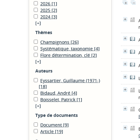
2026
[1]
2025
[2]
2024
[3]
[+]
Thèmes
Champignons
[26]
Systématique, taxonomie
[4]
Flore détermination, clé
[2]
[+]
Auteurs
Eyssartier, Guillaume (1971-)
[18]
Bidaud, André
[4]
Boisselet, Patrick
[1]
[+]
Type de documents
Document
[9]
Article
[19]