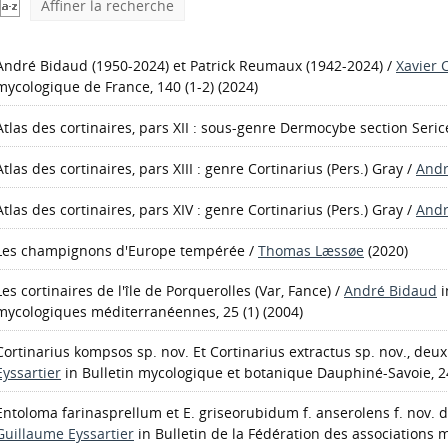
Affiner la recherche
André Bidaud (1950-2024) et Patrick Reumaux (1942-2024)
/
Xavier 
mycologique de France, 140 (1-2) (2024)
Atlas des cortinaires, pars XII : sous-genre Dermocybe section Seri
Atlas des cortinaires, pars XIII : genre Cortinarius (Pers.) Gray
/
Andr
Atlas des cortinaires, pars XIV : genre Cortinarius (Pers.) Gray
/
Andr
Les champignons d'Europe tempérée
/
Thomas Læssøe
(2020)
Les cortinaires de l'île de Porquerolles (Var, Fance)
/
André Bidaud
i
mycologiques méditerranéennes, 25 (1) (2004)
Cortinarius kompsos sp. nov. Et Cortinarius extractus sp. nov., de
Eyssartier
in Bulletin mycologique et botanique Dauphiné-Savoie, 2
Entoloma farinasprellum et E. griseorubidum f. anserolens f. nov. 
Guillaume Eyssartier
in Bulletin de la Fédération des associations