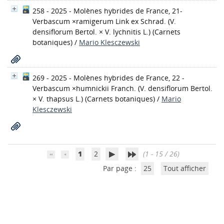
258 - 2025 - Molènes hybrides de France, 21-
Verbascum ×ramigerum Link ex Schrad. (V.
densiflorum Bertol. × V. lychnitis L.)
(Carnets
botaniques)
/
Mario Klesczewski
269 - 2025 - Molènes hybrides de France, 22 -
Verbascum ×humnickii Franch. (V. densiflorum Bertol.
× V. thapsus L.)
(Carnets botaniques)
/
Mario
Klesczewski
1
2
(1 - 15 / 26)
Par page :
25
Tout afficher