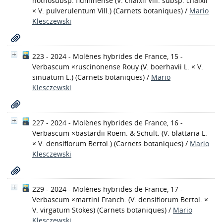
nothosubsp. fluminense (V. chaixii Vill. subsp. chaixii
× V. pulverulentum Vill.)
(Carnets botaniques)
/
Mario
Klesczewski
223 - 2024 - Molènes hybrides de France, 15 -
Verbascum ×ruscinonense Rouy (V. boerhavii L. × V.
sinuatum L.)
(Carnets botaniques)
/
Mario
Klesczewski
227 - 2024 - Molènes hybrides de France, 16 -
Verbascum ×bastardii Roem. & Schult. (V. blattaria L.
× V. densiflorum Bertol.)
(Carnets botaniques)
/
Mario
Klesczewski
229 - 2024 - Molènes hybrides de France, 17 -
Verbascum ×martini Franch. (V. densiflorum Bertol. ×
V. virgatum Stokes)
(Carnets botaniques)
/
Mario
Klesczewski