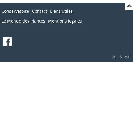
Conservatoire
Contact
Liens utiles
Le Monde des Plantes
Mentions légales
A-
A
A+