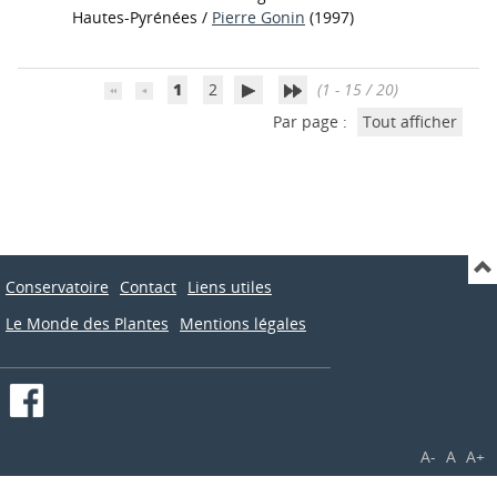
Hautes-Pyrénées
/
Pierre Gonin
(1997)
1
2
(1 - 15 / 20)
Par page :
Tout afficher
Conservatoire
Contact
Liens utiles
Le Monde des Plantes
Mentions légales
A-
A
A+