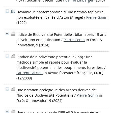
(IBP) : document technique
/
Céline Emberger
(2013)
Dynamique contemporaine d'une hêtraie-sapinière
non exploitée en vallée d'Aston (Ariège)
/
Pierre Gonin
(1999)
Indice de Biodiversité Potentielle : bilan après 15 ans
d'évolution et d'utilisation
/
Pierre Gonin
in Forêt &
innovation, 9 (2024)
L’indice de biodiversité potentielle (ibp) : une
méthode simple et rapide pour évaluer la
biodiversité potentielle des peuplements forestiers
/
Laurent Larrieu
in Revue forestière française, 60 (6)
(12/2008)
Une notation écologique des arbres dérivée de
l’Indice de Biodiversité Potentielle
/
Pierre Gonin
in
Forêt & innovation, 9 (2024)
Une nouvelle version de l’IBP v3.0 harmonisée au