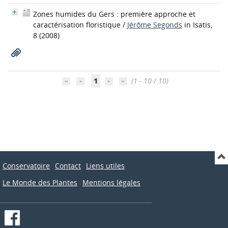
Zones humides du Gers : première approche et
caractérisation floristique
/
Jérôme Segonds
in Isatis,
8 (2008)
1
(1 - 10 / 10)
Conservatoire
Contact
Liens utiles
Le Monde des Plantes
Mentions légales