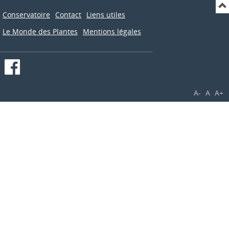
Conservatoire
Contact
Liens utiles
Le Monde des Plantes
Mentions légales
A-
A
A+