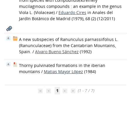
from species with compoundsextremely
mucilaginous compounds : an example in the genus
Viola L. (Violaceae)
/
Eduardo Cires
in Anales del
Jardín Botánico de Madrid (1979), 68 (2) (12/2011)
A new subspecies of Ranunculus parnassiifolius L.
(Ranunculaceae) from the Cantabrian Mountains,
Spain.
/
Alvaro Bueno Sánchez
(1992)
Thorny pulvinated formations in the iberian
mountains
/
Matias Mayor López
(1984)
1
(1 - 7 / 7)