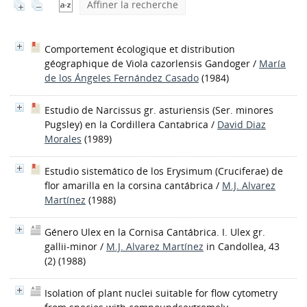
Affiner la recherche
Comportement écologique et distribution
géographique de Viola cazorlensis Gandoger
/
María
de los Ángeles Fernández Casado
(1984)
Estudio de Narcissus gr. asturiensis (Ser. minores
Pugsley) en la Cordillera Cantabrica
/
David Diaz
Morales
(1989)
Estudio sistemático de los Erysimum (Cruciferae) de
flor amarilla en la corsina cantábrica
/
M.J. Alvarez
Martínez
(1988)
Género Ulex en la Cornisa Cantábrica. I. Ulex gr.
gallii-minor
/
M.J. Alvarez Martínez
in Candollea, 43
(2) (1988)
Isolation of plant nuclei suitable for flow cytometry