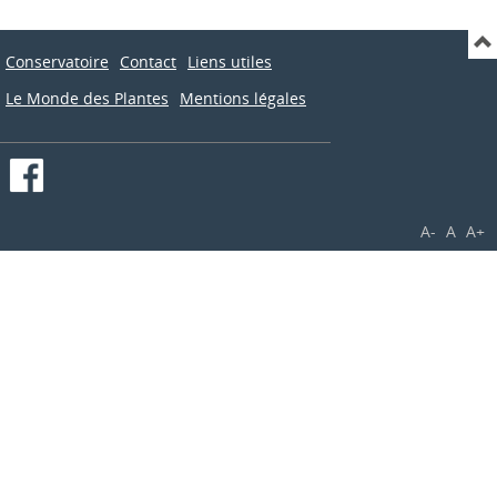
Conservatoire
Contact
Liens utiles
Le Monde des Plantes
Mentions légales
A-
A
A+