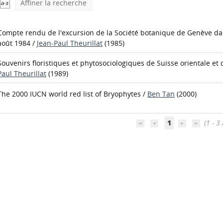
Affiner la recherche
Compte rendu de l'excursion de la Société botanique de Genève da
août 1984
/
Jean-Paul Theurillat
(1985)
Souvenirs floristiques et phytosociologiques de Suisse orientale e
Paul Theurillat
(1989)
The 2000 IUCN world red list of Bryophytes
/
Ben Tan
(2000)
1
(1 - 3 