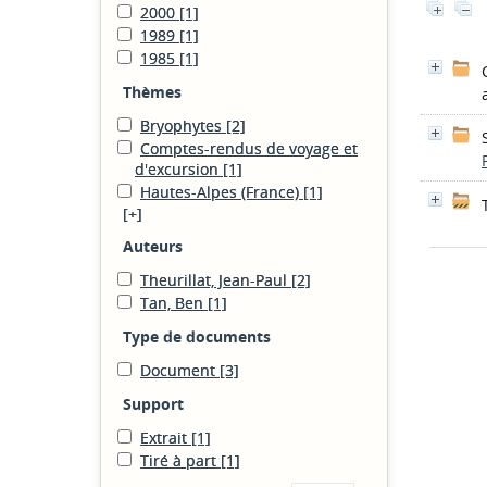
2000
[1]
1989
[1]
1985
[1]
Thèmes
Bryophytes
[2]
Comptes-rendus de voyage et
d'excursion
[1]
Hautes-Alpes (France)
[1]
[+]
Auteurs
Theurillat, Jean-Paul
[2]
Tan, Ben
[1]
Type de documents
Document
[3]
Support
Extrait
[1]
Tiré à part
[1]