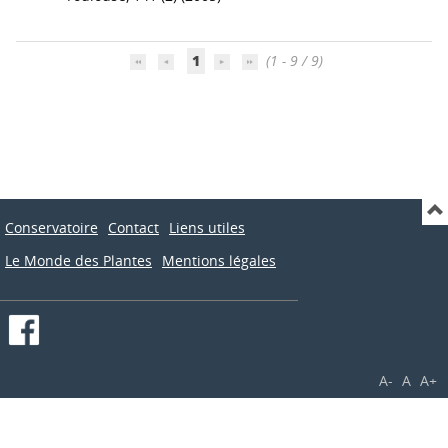
1
(1 - 9 / 9)
Conservatoire
Contact
Liens utiles
Le Monde des Plantes
Mentions légales
A-
A
A+