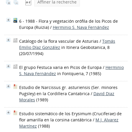
Affiner la recherche
6 - 1988 - Flora y vegetación orófila de los Picos de
Europa
(Ruizia)
/
Herminio S. Nava Fernández
Catàlogo de la flora vascular de Asturias
/
Tomás
Emilio Díaz González
in Itinera Geobotanica, 8
(20/07/1994)
El grupo Festuca varia en Picos de Europa
/
Herminio
S. Nava Fernández
in Fontqueria, 7 (1985)
Estudio de Narcissus gr. asturiensis (Ser. minores
Pugsley) en la Cordillera Cantabrica
/
David Diaz
Morales
(1989)
Estudio sistemático de los Erysimum (Cruciferae) de
flor amarilla en la corsina cantábrica
/
M.J. Alvarez
Martínez
(1988)