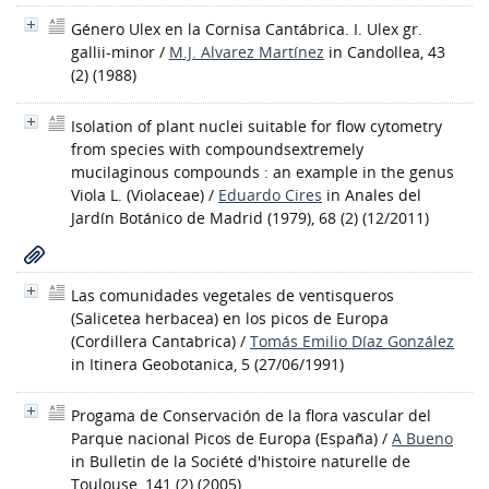
Género Ulex en la Cornisa Cantábrica. I. Ulex gr.
gallii-minor
/
M.J. Alvarez Martínez
in Candollea, 43
(2) (1988)
Isolation of plant nuclei suitable for flow cytometry
from species with compoundsextremely
mucilaginous compounds : an example in the genus
Viola L. (Violaceae)
/
Eduardo Cires
in Anales del
Jardín Botánico de Madrid (1979), 68 (2) (12/2011)
Las comunidades vegetales de ventisqueros
(Salicetea herbacea) en los picos de Europa
(Cordillera Cantabrica)
/
Tomás Emilio Díaz González
in Itinera Geobotanica, 5 (27/06/1991)
Progama de Conservación de la flora vascular del
Parque nacional Picos de Europa (España)
/
A Bueno
in Bulletin de la Société d'histoire naturelle de
Toulouse, 141 (2) (2005)