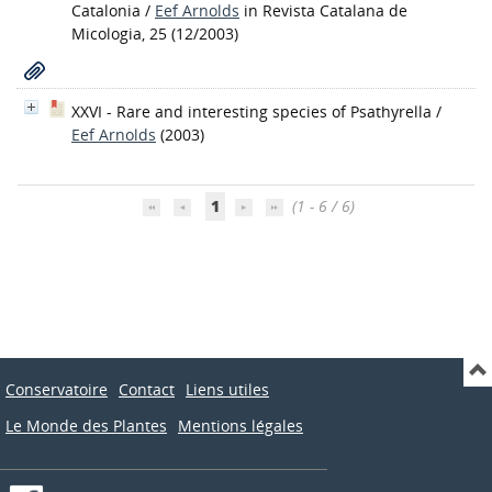
Catalonia
/
Eef Arnolds
in Revista Catalana de
Micologia, 25 (12/2003)
XXVI - Rare and interesting species of Psathyrella
/
Eef Arnolds
(2003)
1
(1 - 6 / 6)
Conservatoire
Contact
Liens utiles
Le Monde des Plantes
Mentions légales