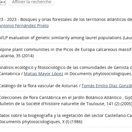
Affiner la recherche
23 - 2023 - Bosques y orlas forestales de los territorios atlánticos d
Antonio Fernández Prieto
AFLP evaluation of genetic similarity among laurel populations (Laur
Alpine plant communities in the Picos de Europa calcareous massif
Lazaroa, 35 (2014)
Análisis ecológico y fitosociológico de las comunidades de Genista oc
Cantabrica
/
Matias Mayor López
in Documents phytosociologiques, 
Catàlogo de la flora vascular de Asturias
/
Tomás Emilio Díaz Gonzá
Colecciones de flora Cantábrica en el Jardín Botánico Atlántico , Gi
Bulletin de la Société d'histoire naturelle de Toulouse, 141 (2) (2005
Datos sobre la biogeografía y la vegetación del sector Castellano-C
Documents phytosociologiques, X (I) (1986)