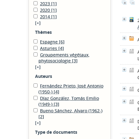
2023
[1]
2020
[1]
2014
[1]
[+]
Thèmes
Espagne
[6]
Asturies
[4]
Groupements végétaux,
phytosociologie
[3]
[+]
Auteurs
Fernández Prieto, José Antonio
(1950-)
[4]
Díaz González, Tomás Emilio
(1949-)
[3]
Bueno Sánchez, Alvaro (1962-)
[2]
[+]
Type de documents