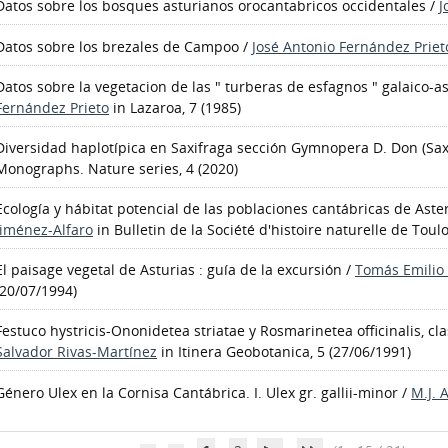
Datos sobre los bosques asturianos orocantabricos occidentales
/
J
Datos sobre los brezales de Campoo
/
José Antonio Fernández Priet
Datos sobre la vegetacion de las " turberas de esfagnos " galaico-a
Fernández Prieto
in Lazaroa, 7 (1985)
Diversidad haplotípica en Saxifraga sección Gymnopera D. Don (Sax
Monographs. Nature series, 4 (2020)
Ecología y hábitat potencial de las poblaciones cantábricas de Ast
Jiménez-Alfaro
in Bulletin de la Société d'histoire naturelle de Toulo
El paisage vegetal de Asturias : guía de la excursión
/
Tomás Emilio
(20/07/1994)
Festuco hystricis-Ononidetea striatae y Rosmarinetea officinalis, c
Salvador Rivas-Martínez
in Itinera Geobotanica, 5 (27/06/1991)
Género Ulex en la Cornisa Cantábrica. I. Ulex gr. gallii-minor
/
M.J. 