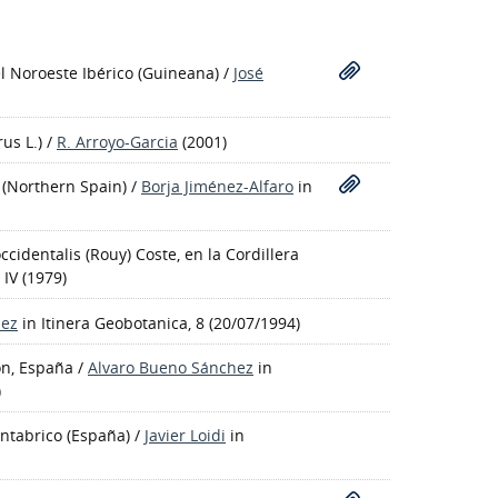
el Noroeste Ibérico
(Guineana)
/
José
us L.)
/
R. Arroyo-Garcia
(2001)
 (Northern Spain)
/
Borja Jiménez-Alfaro
in
cidentalis (Rouy) Coste, en la Cordillera
IV (1979)
lez
in Itinera Geobotanica, 8 (20/07/1994)
jón, España
/
Alvaro Bueno Sánchez
in
)
antabrico (España)
/
Javier Loidi
in