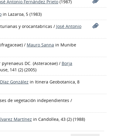
osé Antonio Fernández Prieto
(1987)
o
in Lazaroa, 5 (1983)
sturianas y orocantabricas
/
José Antonio
ifragaceae)
/
Mauro Sanna
in Munibe
er pyrenaeus DC. (Asteraceae)
/
Borja
use, 141 (2) (2005)
 Díaz González
in Itinera Geobotanica, 8
lases de vegetación independientes
/
Alvarez Martínez
in Candollea, 43 (2) (1988)