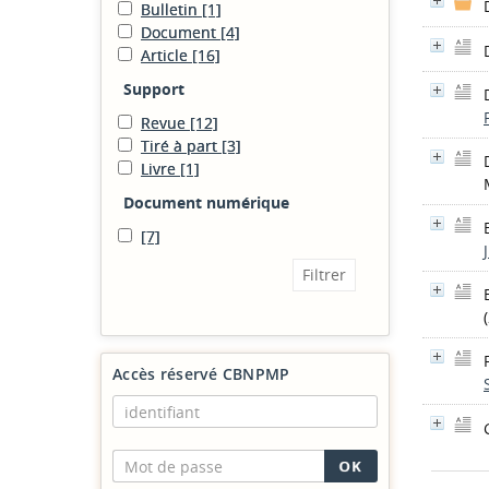
Bulletin
[1]
Document
[4]
Article
[16]
Support
Revue
[12]
Tiré à part
[3]
Livre
[1]
Document numérique
[7]
Accès réservé CBNPMP