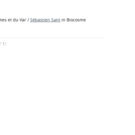
mes et du Var
/
Sébastien Sant
in Biocosme
/ 1)