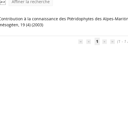
Affiner la recherche
Contribution à la connaissance des Ptéridophytes des Alpes-Mariti
mésogéen, 19 (4) (2003)
1
(1 - 1 