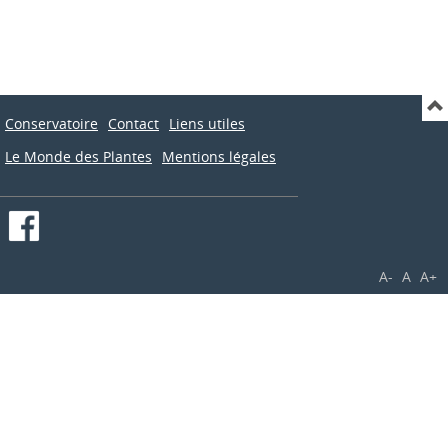
Conservatoire
Contact
Liens utiles
Le Monde des Plantes
Mentions légales
A-
A
A+