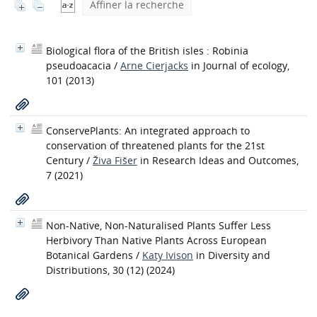
Affiner la recherche
Biological flora of the British isles : Robinia
pseudoacacia
/
Arne Cierjacks
in Journal of ecology,
101 (2013)
ConservePlants: An integrated approach to
conservation of threatened plants for the 21st
Century
/
Živa Fišer
in Research Ideas and Outcomes,
7 (2021)
Non-Native, Non-Naturalised Plants Suffer Less
Herbivory Than Native Plants Across European
Botanical Gardens
/
Katy Ivison
in Diversity and
Distributions, 30 (12) (2024)