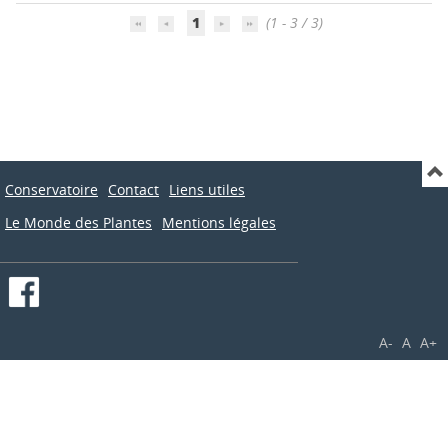
1
(1 - 3 / 3)
Conservatoire
Contact
Liens utiles
Le Monde des Plantes
Mentions légales
A-
A
A+