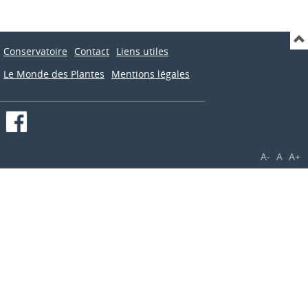
Conservatoire
Contact
Liens utiles
Le Monde des Plantes
Mentions légales
A-
A
A+