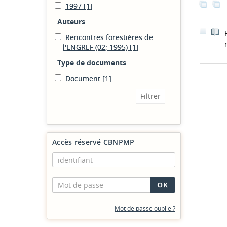
1997
[1]
Auteurs
Rencontres forestières de
l'ENGREF (02; 1995)
[1]
Type de documents
Document
[1]
Accès réservé CBNPMP
Mot de passe oublié ?