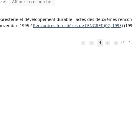
Affiner la recherche
Foresterie et développement durable : actes des deuxièmes rencont
novembre 1995
/
Rencontres forestières de l'ENGREF (02; 1995)
(199
1
(1 - 1 