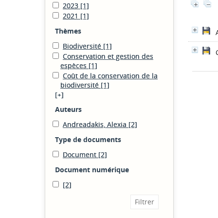
2023
[1]
2021
[1]
Thèmes
Biodiversité
[1]
Conservation et gestion des
espèces
[1]
Coût de la conservation de la
biodiversité
[1]
[+]
Auteurs
Andreadakis, Alexia
[2]
Type de documents
Document
[2]
Document numérique
[2]