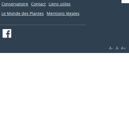
Conservatoire
Contact
Liens utiles
Le Monde des Plantes
Mentions légales
A-
A
A+