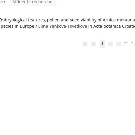
Affiner la recherche
Embryological features, pollen and seed viability of Arnica montan
species in Europe
/
Elina Yankova-Tsvetkova
in Acta botanica Croatic
1
(1 - 1 