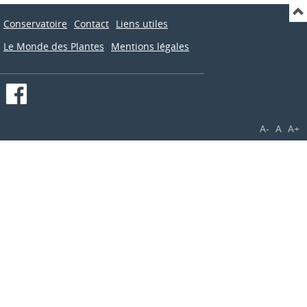
Conservatoire
Contact
Liens utiles
Le Monde des Plantes
Mentions légales
A-
A
A+