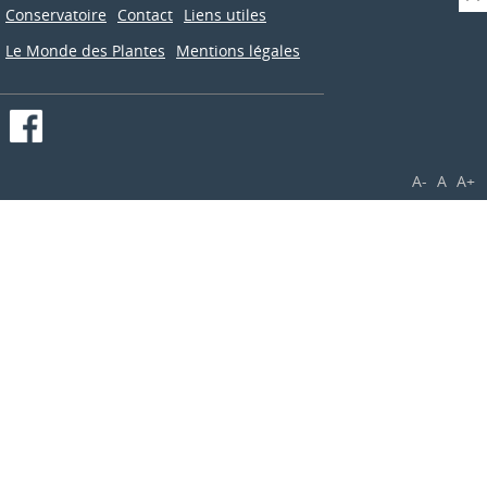
Conservatoire
Contact
Liens utiles
Le Monde des Plantes
Mentions légales
A-
A
A+