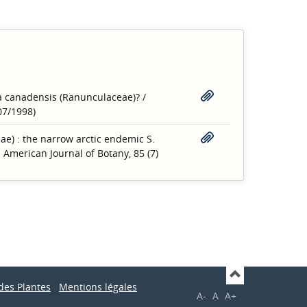
ia canadensis (Ranunculaceae)?
/
07/1998)
eae) : the narrow arctic endemic S.
n American Journal of Botany, 85 (7)
des Plantes
Mentions légales
A-
A
A+