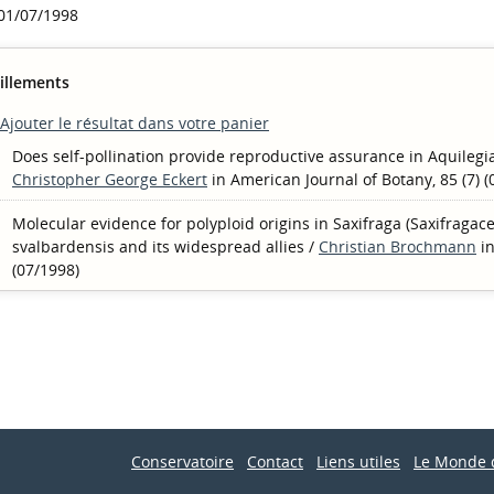
 01/07/1998
illements
Ajouter le résultat dans votre panier
Does self-pollination provide reproductive assurance in Aquileg
Christopher George Eckert
in American Journal of Botany, 85 (7) (
Molecular evidence for polyploid origins in Saxifraga (Saxifragac
svalbardensis and its widespread allies
/
Christian Brochmann
i
(07/1998)
Conservatoire
Contact
Liens utiles
Le Monde 