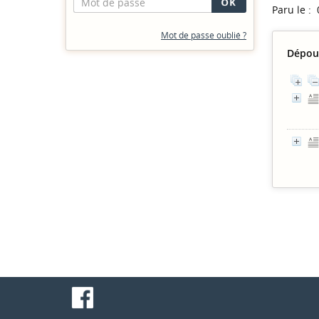
Paru le :
Mot de passe oublié ?
Dépou