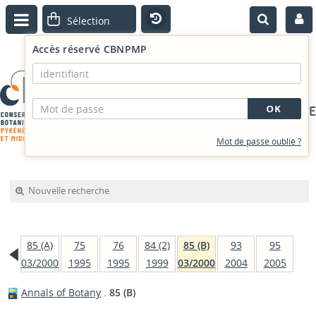
Accès réservé CBNPMP
PORTAIL DOCUMENTAIRE
Mot de passe oublié ?
Nouvelle recherche
85 (A)
75
76
84 (2)
85 (B)
93
95
03/2000
1995
1995
1999
03/2000
2004
2005
Annals of Botany
.
85 (B)