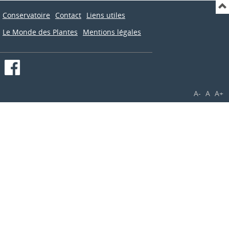
Conservatoire
Contact
Liens utiles
Le Monde des Plantes
Mentions légales
A-
A
A+