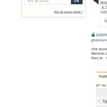
Mon
à 1
Cont
Mot de passe oublié ?
M
Commun
géobotani
Une assoc
Mention d
Paru le :
Publ
[n° ou 
Ty