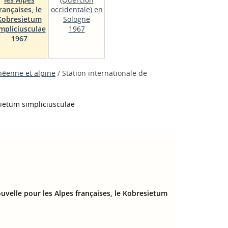
rançaises, le
occidentale) en
Kobresietum
Sologne
mpliciusculae
1967
1967
néenne et alpine
/ Station internationale de
sietum simpliciusculae
uvelle pour les Alpes françaises, le Kobresietum