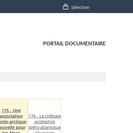
PORTAIL DOCUMENTAIRE
175 - Une
association
176 - La chênaie
oréo-arctique
acidophile
ouvelle pour
ibéro-atlantique
les Alpes
(Quercion