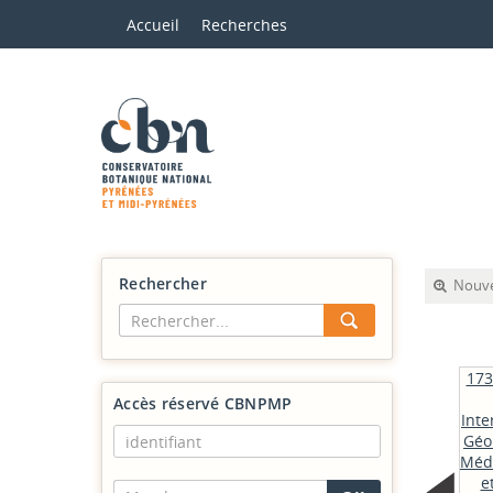
Accueil
Recherches
Rechercher
Nouve
173 
Accès réservé CBNPMP
Inte
Géo
Méd
e