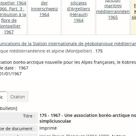
tpellier 1964
der
silicates
maritimi
f
966. Part. 3 :
Innerschweiz
d'Argelliers
méditerrannéen
ribution à la
1964
(Hérault)
1965
si
flore de
1964
ontpellier
1967
ications de la Station internationale de géobotanique méditerra
que méditerranéenne et alpine (Montpellier) .
175
iation boréo-arctique nouvelle pour les Alpes françaises, le Kobre
e date : 1967
 01/01/1967
Citation
ic
bulletin]
175 - 1967 - Une association boréo-arctique no
Titre :
simpliciusculae
Imprimé
pe de document :