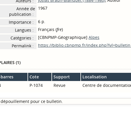
Josias Braun-Blanquet (1884-1980)
, Auteur
Auteurs :
1967
Année de
publication :
6 p.
Importance :
Français (
fre
)
Langues :
[CBNPMP-Géographique]
Alpes
Catégories :
https://biblio.cbnpmp.fr/index.php?lvl=bulleti
Permalink :
LAIRES (1)
-barres
Cote
Support
Localisation
4
P-1074
Revue
Centre de documentatio
dépouillement pour ce bulletin.