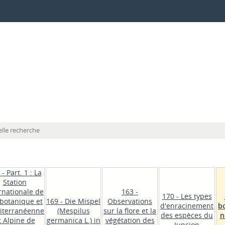
lle recherche
- Part. 1 : La
Station
rnationale de
163 -
170 - Les types
botanique et
169 - Die Mispel
Observations
d'enracinement
b
iterranéenne
(Mespilus
sur la flore et la
des espèces du
n
t Alpine de
germanica L.) in
végétation des
Juncion