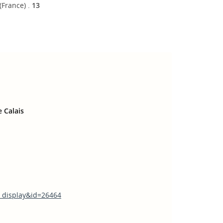
(France) .
13
 Calais
n_display&id=26464