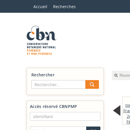
Accueil
Recherches
Rechercher
Nouve
to
Accès réservé CBNPMP
Fra
2
F