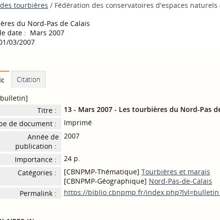
 des tourbières
/ Fédération des conservatoires d'espaces naturels 
ières du Nord-Pas de Calais
e date : Mars 2007
 01/03/2007
Citation
ic
bulletin]
13 - Mars 2007 - Les tourbières du Nord-Pas de
Titre :
Imprimé
pe de document :
2007
Année de
publication :
24 p.
Importance :
[CBNPMP-Thématique]
Tourbières et marais
Catégories :
[CBNPMP-Géographique]
Nord-Pas-de-Calais
https://biblio.cbnpmp.fr/index.php?lvl=bulleti
Permalink :