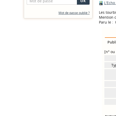
L'Echo
Les tourb
Mot de passe oublié ?
Mention d
Paru le :
Publ
[n° ou 
Ty