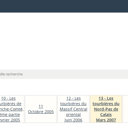
lle recherche
10 - Les
12 - Les
13 - Les
urbières de
tourbières du
tourbières du
11
nche-Comté,
Massif Central
Nord-Pas de
Octobre 2005
ème partie
oriental
Calais
évrier 2005
Juin 2006
Mars 2007