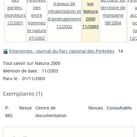
travaux de
sur
gardes-
lien
territoire de
réhabilitation et
Natura
moniteurs
entre
montagne
acc
d'aménagement
2000
12/2001
hommes
08/2004
p
12/2002
11/2003
et nature
t
07/2002
12/
Empreintes : journal du Parc national des Pyrénées
.
14
Tout savoir sur Natura 2000
Mention de date : 11/2003
Paru le : 01/11/2003
Exemplaires (1)
P-
Revue
Centre de
Revues
Consultable
882
documentation