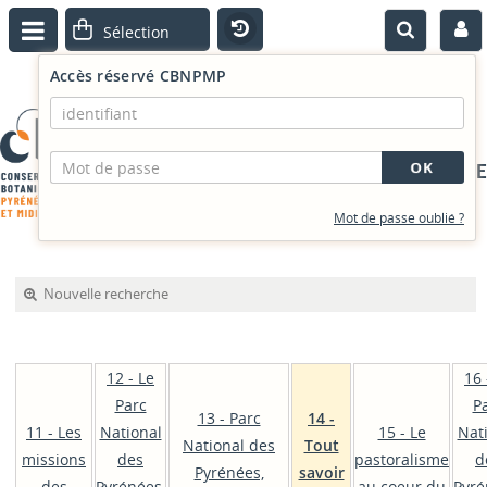
Accès réservé CBNPMP
PORTAIL DOCUMENTAIRE
Mot de passe oublié ?
Nouvelle recherche
12 - Le
16 
Parc
P
13 - Parc
14 -
11 - Les
National
15 - Le
Nat
National des
Tout
missions
des
pastoralisme
d
Pyrénées,
savoir
des
Pyrénées,
au coeur du
Pyré