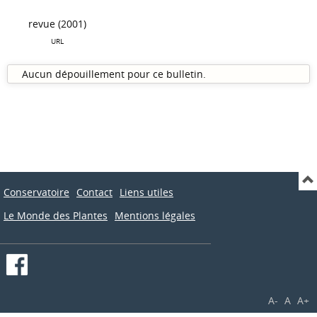
revue (2001)
URL
Aucun dépouillement pour ce bulletin.
Conservatoire
Contact
Liens utiles
Le Monde des Plantes
Mentions légales
A-
A
A+