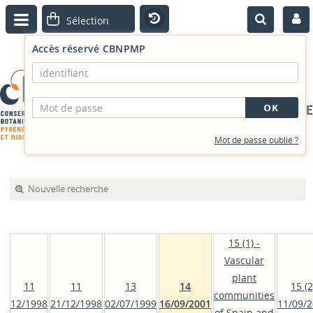
Accès réservé CBNPMP
PORTAIL DOCUMENTAIRE
Mot de passe oublié ?
Nouvelle recherche
15 (1) -
Vascular
plant
11
11
13
14
15 (2
communities
12/1998
21/12/1998
02/07/1999
16/09/2001
11/09/
of Spain and