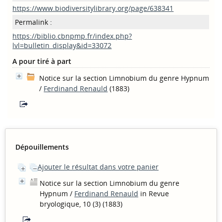
https://www.biodiversitylibrary.org/page/638341
Permalink :
https://biblio.cbnpmp.fr/index.php?
lvl=bulletin_display&id=33072
A pour tiré à part
Notice sur la section Limnobium du genre Hypnum
/
Ferdinand Renauld
(1883)
Dépouillements
Ajouter le résultat dans votre panier
Notice sur la section Limnobium du genre
Hypnum
/
Ferdinand Renauld
in Revue
bryologique, 10 (3) (1883)