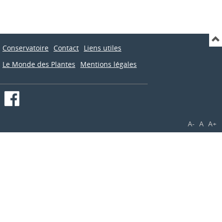
Conservatoire
Contact
Liens utiles
Le Monde des Plantes
Mentions légales
A-
A
A+