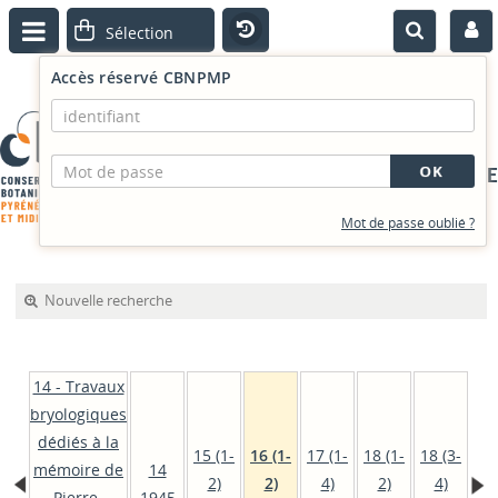
Accès réservé CBNPMP
PORTAIL DOCUMENTAIRE
Mot de passe oublié ?
Nouvelle recherche
14 - Travaux
bryologiques
dédiés à la
15 (1-
16 (1-
17 (1-
18 (1-
18 (3-
mémoire de
14
2)
2)
4)
2)
4)
Pierre-
1945