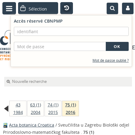
Accès réservé CBNPMP
PORTAIL DOCUMENTAIRE
Mot de passe oublié ?
Nouvelle recherche
43
63 (1)
74 (1)
75 (1)
1984
2004
2015
2016
Acta botanica Croatica
/ Sveučilišta u Zagrebu Biološki odjel
Prirodoslovno-matematičkog fakulteta .
75 (1)