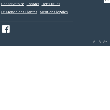
Conservatoire
Contact
Liens utiles
Le Monde des Plantes
Mentions légales
A-
A
A+