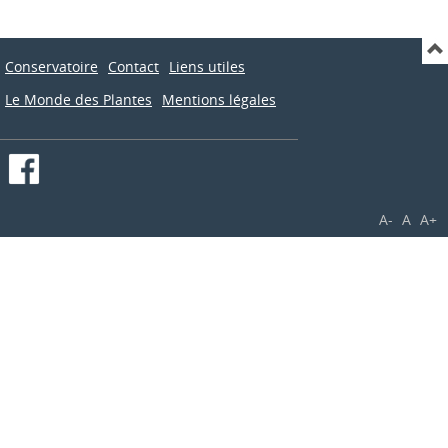
Conservatoire
Contact
Liens utiles
Le Monde des Plantes
Mentions légales
A-
A
A+