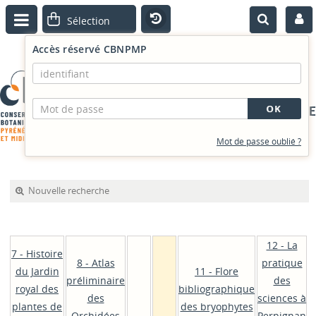
Accès réservé CBNPMP
PORTAIL DOCUMENTAIRE
Mot de passe oublié ?
Nouvelle recherche
12 - La
7 - Histoire
8 - Atlas
pratique
du Jardin
11 - Flore
préliminaire
des
royal des
bibliographique
des
sciences à
plantes de
des bryophytes
Orchidées
Perpignan