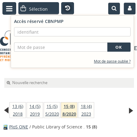
Accès réservé CBNPMP
PORTAIL DOCUMENTAIRE
Mot de passe oublié ?
Nouvelle recherche
13 (6)
14 (5)
15 (5)
15 (8)
18 (4)
2018
2019
5/2020
8/2020
2023
PloS ONE
/ Public Library of Science .
15 (8)