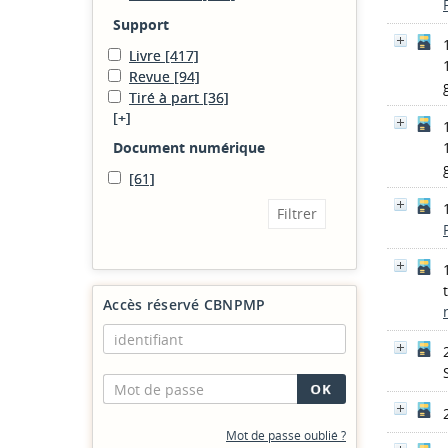
Support
Livre
[417]
Revue
[94]
Tiré à part
[36]
[+]
Document numérique
[61]
Accès réservé CBNPMP
Mot de passe oublié ?