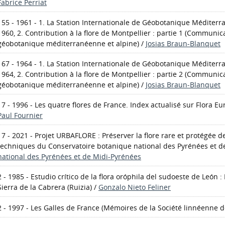
Fabrice Perriat
155 - 1961 - 1. La Station Internationale de Géobotanique Méditerr
1960, 2. Contribution à la flore de Montpellier : partie 1
(Communicat
géobotanique méditerranéenne et alpine)
/
Josias Braun-Blanquet
167 - 1964 - 1. La Station Internationale de Géobotanique Méditerr
1964, 2. Contribution à la flore de Montpellier : partie 2
(Communicat
géobotanique méditerranéenne et alpine)
/
Josias Braun-Blanquet
17 - 1996 - Les quatre flores de France. Index actualisé sur Flora E
Paul Fournier
17 - 2021 - Projet URBAFLORE : Préserver la flore rare et protégée 
techniques du Conservatoire botanique national des Pyrénées et d
national des Pyrénées et de Midi-Pyrénées
2 - 1985 - Estudio crítico de la flora oróphila del sudoeste de León 
Sierra de la Cabrera
(Ruizia)
/
Gonzalo Nieto Feliner
2 - 1997 - Les Galles de France
(Mémoires de la Société linnéenne 