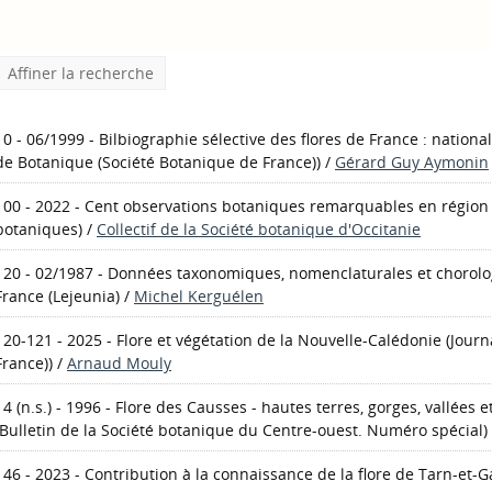
Affiner la recherche
10 - 06/1999 - Bilbiographie sélective des flores de France : nation
de Botanique (Société Botanique de France))
/
Gérard Guy Aymonin
100 - 2022 - Cent observations botaniques remarquables en région 
botaniques)
/
Collectif de la Société botanique d'Occitanie
120 - 02/1987 - Données taxonomiques, nomenclaturales et chorolog
France
(Lejeunia)
/
Michel Kerguélen
120-121 - 2025 - Flore et végétation de la Nouvelle-Calédonie
(Journ
France))
/
Arnaud Mouly
14 (n.s.) - 1996 - Flore des Causses - hautes terres, gorges, vallées 
(Bulletin de la Société botanique du Centre-ouest. Numéro spécial)
146 - 2023 - Contribution à la connaissance de la flore de Tarn-et-