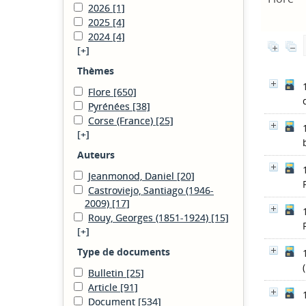
2026
[1]
2025
[4]
2024
[4]
[+]
Thèmes
Flore
[650]
Pyrénées
[38]
Corse (France)
[25]
[+]
Auteurs
Jeanmonod, Daniel
[20]
Castroviejo, Santiago (1946-
2009)
[17]
Rouy, Georges (1851-1924)
[15]
[+]
Type de documents
Bulletin
[25]
Article
[91]
Document
[534]