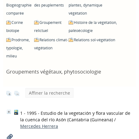
Biogéographie
des peuplements
plantes, dynamique
comparée
végétation
Corine
Groupement
Histoire de la végétation,
biotope
relictuel
paléoécologie
Prodrome,
Relations climat-
Relations sol-végétation
typologie,
végétation
milieu
Groupements végétaux, phytosociologie
Affiner la recherche
1 - 1995 - Estudio de la vegetación y flora vascular de
la cuenca del río Asón (Cantabria
(Guineana)
/
Mercedes Herrera