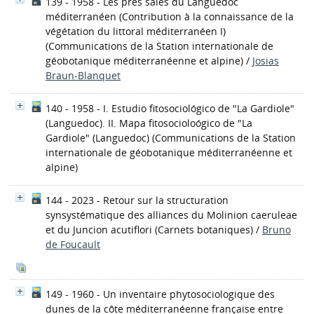
139 - 1958 - Les prés salés du Languedoc
méditerranéen (Contribution à la connaissance de la
végétation du littoral méditerranéen I)
(Communications de la Station internationale de
géobotanique méditerranéenne et alpine)
/
Josias
Braun-Blanquet
140 - 1958 - I. Estudio fitosociológico de "La Gardiole"
(Languedoc). II. Mapa fitosocioloógico de "La
Gardiole" (Languedoc)
(Communications de la Station
internationale de géobotanique méditerranéenne et
alpine)
144 - 2023 - Retour sur la structuration
synsystématique des alliances du Molinion caeruleae
et du Juncion acutiflori
(Carnets botaniques)
/
Bruno
de Foucault
149 - 1960 - Un inventaire phytosociologique des
dunes de la côte méditerranéenne française entre