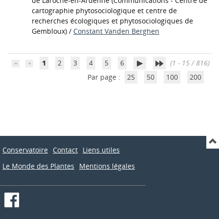
de Laroche-en-Ardenne
(Communications - Centre de
cartographie phytosociologique et centre de
recherches écologiques et phytosociologiques de
Gembloux)
/
Constant Vanden Berghen
1
2
3
4
5
6
(1 - 15 / 816)
Par page :
25
50
100
200
Conservatoire
Contact
Liens utiles
Le Monde des Plantes
Mentions légales