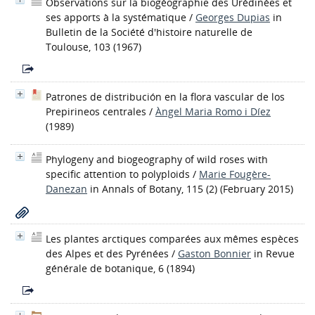
Observations sur la biogéographie des Urédinées et
ses apports à la systématique
/
Georges Dupias
in
Bulletin de la Société d'histoire naturelle de
Toulouse, 103 (1967)
Patrones de distribución en la flora vascular de los
Prepirineos centrales
/
Àngel Maria Romo i Díez
(1989)
Phylogeny and biogeography of wild roses with
specific attention to polyploids
/
Marie Fougère-
Danezan
in Annals of Botany, 115 (2) (February 2015)
Les plantes arctiques comparées aux mêmes espèces
des Alpes et des Pyrénées
/
Gaston Bonnier
in Revue
générale de botanique, 6 (1894)