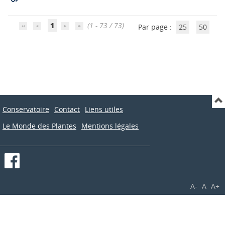
1
(1 - 73 / 73)
Par page :
25
50
Conservatoire
Contact
Liens utiles
Le Monde des Plantes
Mentions légales
A-
A
A+