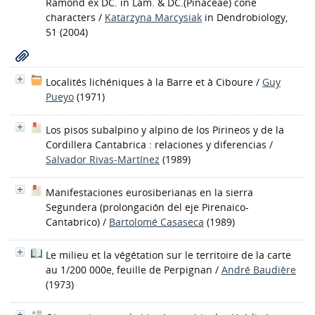
Ramond ex DC. in Lam. & DC.(Pinaceae) cone
characters
/
Katarzyna Marcysiak
in Dendrobiology,
51 (2004)
Localités lichéniques à la Barre et à Ciboure
/
Guy
Pueyo
(1971)
Los pisos subalpino y alpino de los Pirineos y de la
Cordillera Cantabrica : relaciones y diferencias
/
Salvador Rivas-Martínez
(1989)
Manifestaciones eurosiberianas en la sierra
Segundera (prolongación del eje Pirenaico-
Cantabrico)
/
Bartolomé Casaseca
(1989)
Le milieu et la végétation sur le territoire de la carte
au 1/200 000e, feuille de Perpignan
/
André Baudière
(1973)