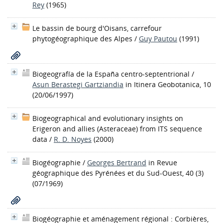
Rey
(1965)
Le bassin de bourg d'Oisans, carrefour
phytogéographique des Alpes
/
Guy Pautou
(1991)
Biogeografía de la España centro-septentrional
/
Asun Berastegi Gartziandia
in Itinera Geobotanica, 10
(20/06/1997)
Biogeographical and evolutionary insights on
Erigeron and allies (Asteraceae) from ITS sequence
data
/
R. D. Noyes
(2000)
Biogéographie
/
Georges Bertrand
in Revue
géographique des Pyrénées et du Sud-Ouest, 40 (3)
(07/1969)
Biogéographie et aménagement régional : Corbières,