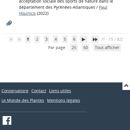
acceptation sociale des sports de nature dans le
département des Pyrénées-Atlantiques
/
Paul
Hourticq
(2022)
1
2
3
4
5
6
(1 - 15 / 82)
Par page :
25
50
Tout afficher
Conservatoire
Contact
Liens utiles
Le Monde des Plantes
Mentions légales