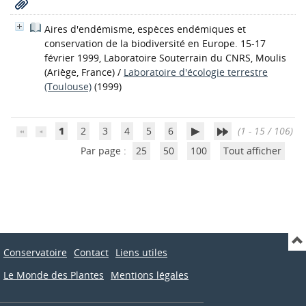
Aires d'endémisme, espèces endémiques et
conservation de la biodiversité en Europe. 15-17
février 1999, Laboratoire Souterrain du CNRS, Moulis
(Ariège, France)
/
Laboratoire d'écologie terrestre
(Toulouse)
(1999)
1
2
3
4
5
6
(1 - 15 / 106)
Par page :
25
50
100
Tout afficher
Conservatoire
Contact
Liens utiles
Le Monde des Plantes
Mentions légales