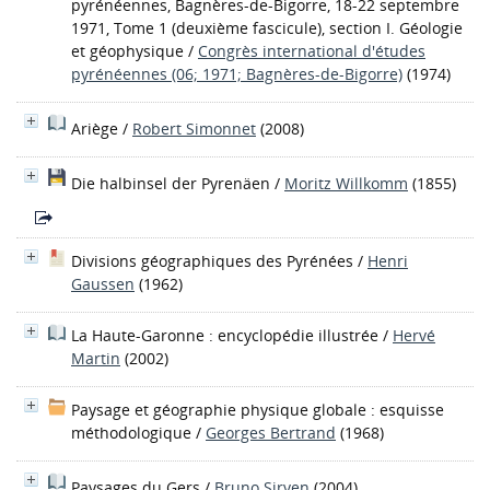
pyrénéennes, Bagnères-de-Bigorre, 18-22 septembre
1971, Tome 1 (deuxième fascicule), section I. Géologie
et géophysique
/
Congrès international d'études
pyrénéennes (06; 1971; Bagnères-de-Bigorre)
(1974)
Ariège
/
Robert Simonnet
(2008)
Die halbinsel der Pyrenäen
/
Moritz Willkomm
(1855)
Divisions géographiques des Pyrénées
/
Henri
Gaussen
(1962)
La Haute-Garonne : encyclopédie illustrée
/
Hervé
Martin
(2002)
Paysage et géographie physique globale : esquisse
méthodologique
/
Georges Bertrand
(1968)
Paysages du Gers
/
Bruno Sirven
(2004)