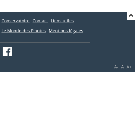
Conservatoire
Contact
Liens utiles
Le Monde des Plantes
Mentions légales
A-
A
A+