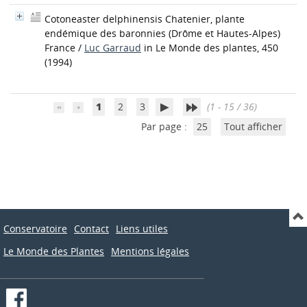
Cotoneaster delphinensis Chatenier, plante
endémique des baronnies (Drôme et Hautes-Alpes)
France
/
Luc Garraud
in Le Monde des plantes, 450
(1994)
1
2
3
(1 - 15 / 36)
Par page :
25
Tout afficher
Conservatoire
Contact
Liens utiles
Le Monde des Plantes
Mentions légales