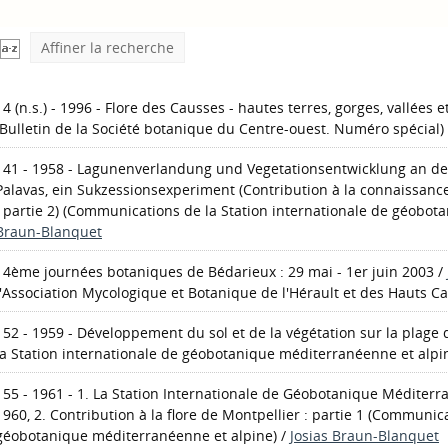
Affiner la recherche
14 (n.s.) - 1996 - Flore des Causses - hautes terres, gorges, vallées 
(Bulletin de la Société botanique du Centre-ouest. Numéro spécial)
141 - 1958 - Lagunenverlandung und Vegetationsentwicklung an de
Palavas, ein Sukzessionsexperiment (Contribution à la connaissance
: partie 2)
(Communications de la Station internationale de géobota
Braun-Blanquet
14ème journées botaniques de Bédarieux : 29 mai - 1er juin 2003
/
l'Association Mycologique et Botanique de l'Hérault et des Hauts Ca
152 - 1959 - Développement du sol et de la végétation sur la plage
la Station internationale de géobotanique méditerranéenne et alpi
155 - 1961 - 1. La Station Internationale de Géobotanique Méditerr
1960, 2. Contribution à la flore de Montpellier : partie 1
(Communicat
géobotanique méditerranéenne et alpine)
/
Josias Braun-Blanquet