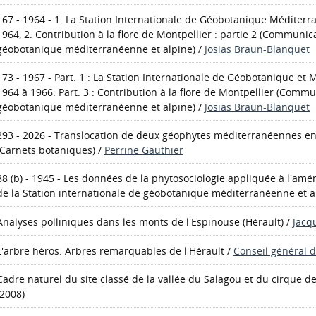
167 - 1964 - 1. La Station Internationale de Géobotanique Méditerr
1964, 2. Contribution à la flore de Montpellier : partie 2
(Communicat
géobotanique méditerranéenne et alpine)
/
Josias Braun-Blanquet
173 - 1967 - Part. 1 : La Station Internationale de Géobotanique et
1964 à 1966. Part. 3 : Contribution à la flore de Montpellier
(Communi
géobotanique méditerranéenne et alpine)
/
Josias Braun-Blanquet
293 - 2026 - Translocation de deux géophytes méditerranéennes en 
(Carnets botaniques)
/
Perrine Gauthier
88 (b) - 1945 - Les données de la phytosociologie appliquée à l'a
de la Station internationale de géobotanique méditerranéenne et a
Analyses polliniques dans les monts de l'Espinouse (Hérault)
/
Jacq
L'arbre héros. Arbres remarquables de l'Hérault
/
Conseil général d
Cadre naturel du site classé de la vallée du Salagou et du cirque 
(2008)