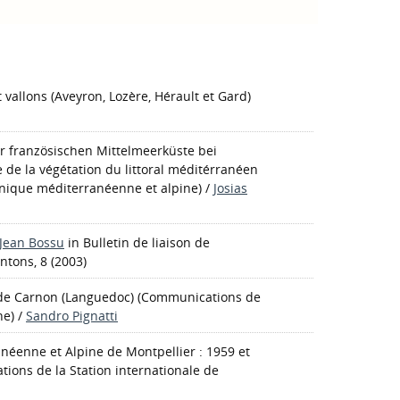
et vallons (Aveyron, Lozère, Hérault et Gard)
r französischen Mittelmeerküste bei
 de la végétation du littoral méditérranéen
nique méditerranéenne et alpine)
/
Josias
Jean Bossu
in Bulletin de liaison de
ntons, 8 (2003)
 de Carnon (Languedoc)
(Communications de
ne)
/
Sandro Pignatti
anéenne et Alpine de Montpellier : 1959 et
ions de la Station internationale de