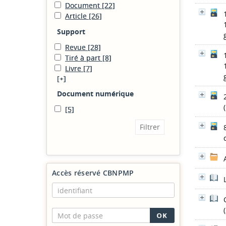
Document
[22]
Article
[26]
Support
Revue
[28]
Tiré à part
[8]
Livre
[7]
[+]
Document numérique
[5]
Accès réservé CBNPMP