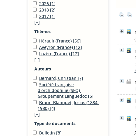
2026
[1]
2018
[2]
2017
[1]
[+]
Thèmes
Hérault (France)
[56]
Aveyron (France)
[12]
Lozère (France)
[12]
[+]
Auteurs
Bernard, Christian
[7]
Société française
d'orchidophilie (SFO).
Groupement Languedoc
[5]
Braun-Blanquet, Josias (1884-
1980)
[4]
[+]
Type de documents
Bulletin
[8]