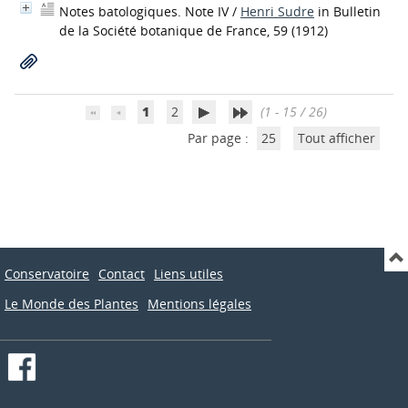
Notes batologiques. Note IV
/
Henri Sudre
in Bulletin
de la Société botanique de France, 59 (1912)
1
2
(1 - 15 / 26)
Par page :
25
Tout afficher
Conservatoire
Contact
Liens utiles
Le Monde des Plantes
Mentions légales