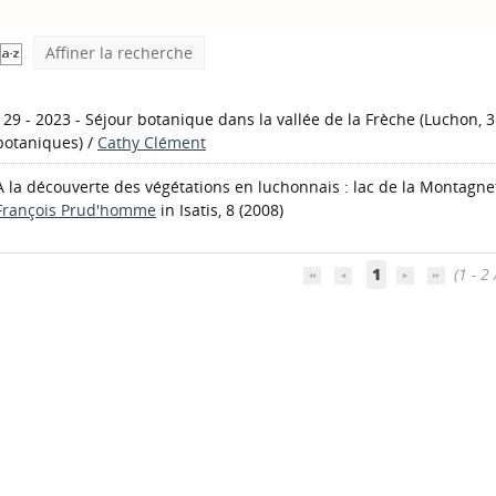
Affiner la recherche
129 - 2023 - Séjour botanique dans la vallée de la Frèche (Luchon, 31
botaniques)
/
Cathy Clément
A la découverte des végétations en luchonnais : lac de la Montagnet
François Prud'homme
in Isatis, 8 (2008)
1
(1 - 2 