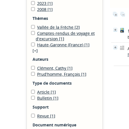
2023
[1]
2008
[1]
Thèmes
Vallée de la Frèche
[2]
Comptes-rendus de voyage et
d'excursion
[1]
Haute-Garonne (France)
[1]
[+]
Auteurs
Clément, Cathy
[1]
Prud'homme, François
[1]
Type de documents
Article
[1]
Bulletin
[1]
Support
Revue
[1]
Document numérique