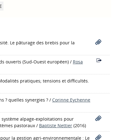
E
sité. Le pâturage des brebis pour la
ds ouverts
(Sud-Ouest européen)
/
Rosa
dalités pratiques; tensions et difficultés.
ns ? quelles synergies ?
/
Corinne Eychenne
 système alpage-exploitations pour
sytèmes pastoraux
/
Baptiste Nettier
(2016)
 pour la gestion agri-environnementale : Le