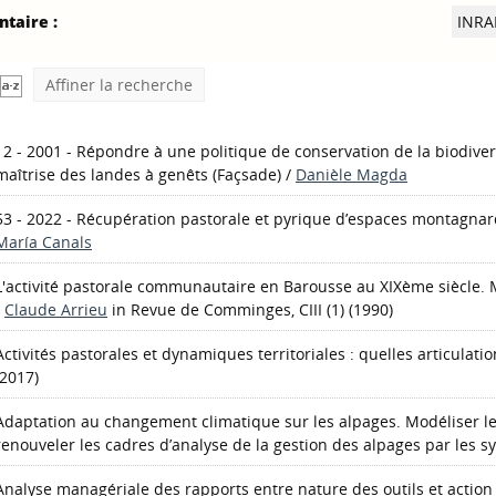
taire :
INRA
Affiner la recherche
12 - 2001 - Répondre à une politique de conservation de la biodiver
maîtrise des landes à genêts
(Façsade)
/
Danièle Magda
53 - 2022 - Récupération pastorale et pyrique d’espaces montagnar
María Canals
L'activité pastorale communautaire en Barousse au XIXème siècle. Mo
/
Claude Arrieu
in Revue de Comminges, CIII (1) (1990)
Activités pastorales et dynamiques territoriales : quelles articulatio
(2017)
Adaptation au changement climatique sur les alpages. Modéliser le
renouveler les cadres d’analyse de la gestion des alpages par les 
Analyse managériale des rapports entre nature des outils et action