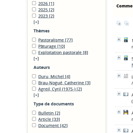
2026
[1]
Commen
2025
[2]
2023
[2]
[+]
Thèmes
Pastoralisme
[77]
Pâturage
[10]
Exploitation pastorale
[8]
[+]
Auteurs
Duru, Michel
[4]
Brau-Nogué, Catherine
[3]
Agreil, Cyril (1975-)
[2]
[+]
Type de documents
Bulletin
[2]
Article
[33]
Document
[42]