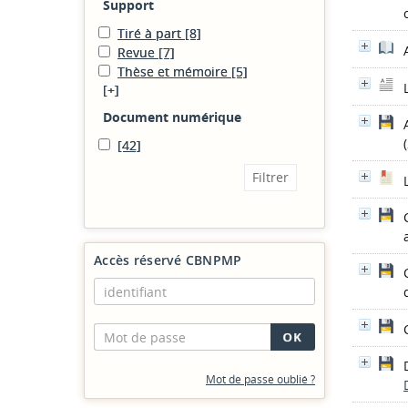
Support
Tiré à part
[8]
Revue
[7]
Thèse et mémoire
[5]
[+]
Document numérique
[42]
Accès réservé CBNPMP
Mot de passe oublié ?