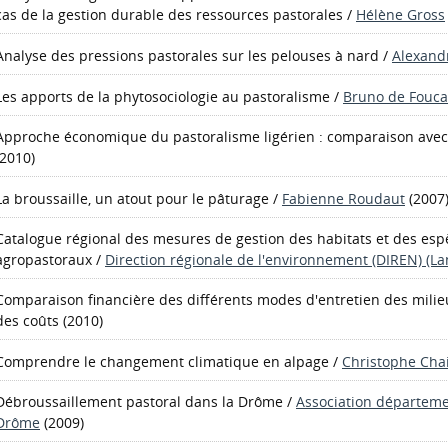
cas de la gestion durable des ressources pastorales
/
Hélène Gross
Analyse des pressions pastorales sur les pelouses à nard
/
Alexand
Les apports de la phytosociologie au pastoralisme
/
Bruno de Fouca
Approche économique du pastoralisme ligérien : comparaison avec
(2010)
La broussaille, un atout pour le pâturage
/
Fabienne Roudaut
(2007
Catalogue régional des mesures de gestion des habitats et des esp
agropastoraux
/
Direction régionale de l'environnement (DIREN) (L
Comparaison financière des différents modes d'entretien des milieux
des coûts
(2010)
Comprendre le changement climatique en alpage
/
Christophe Cha
Débroussaillement pastoral dans la Drôme
/
Association départem
Drôme
(2009)