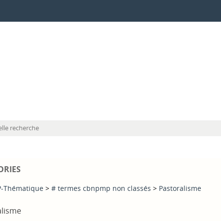
lle recherche
ORIES
-Thématique
>
# termes cbnpmp non classés
>
Pastoralisme
alisme