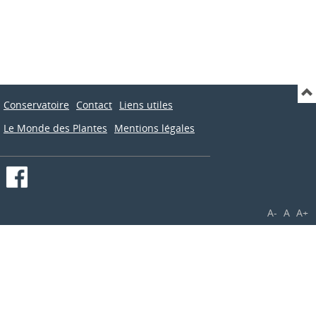
Conservatoire
Contact
Liens utiles
Le Monde des Plantes
Mentions légales
A-
A
A+