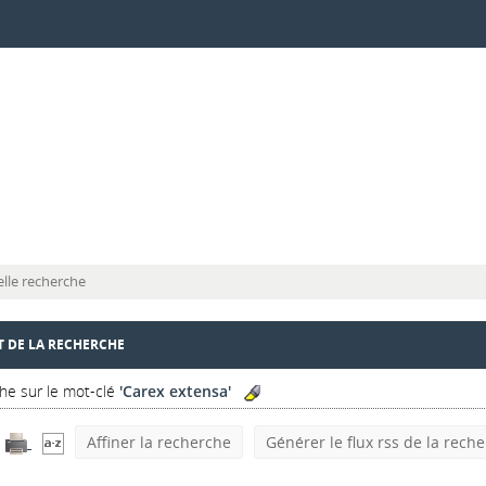
lle recherche
T DE LA RECHERCHE
he sur le mot-clé
'Carex extensa'
Affiner la recherche
Générer le flux rss de la rech